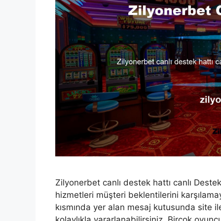
Zilyonerbet canlı destek hattı canlı Deste
hizmetleri müşteri beklentilerini karşılama
kısmında yer alan mesaj kutusunda site ile 
kolaylıkla yararlanabilirsiniz. Birçok oyun