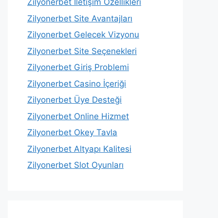
Zilyonerbet İletişim Özellikleri
Zilyonerbet Site Avantajları
Zilyonerbet Gelecek Vizyonu
Zilyonerbet Site Seçenekleri
Zilyonerbet Giriş Problemi
Zilyonerbet Casino İçeriği
Zilyonerbet Üye Desteği
Zilyonerbet Online Hizmet
Zilyonerbet Okey Tavla
Zilyonerbet Altyapı Kalitesi
Zilyonerbet Slot Oyunları