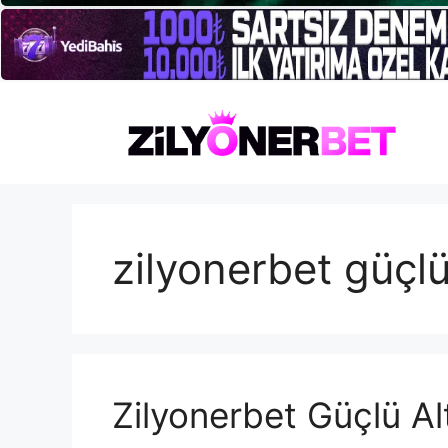
İçeriğe
atla
zilyonerbet güçlü
Zilyonerbet Güçlü Al