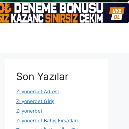
Son Yazılar
Zilyonerbet Adresi
Zilyonerbet Giriş
Zilyonerbet
Zilyonerbet Bahis Fırsatları