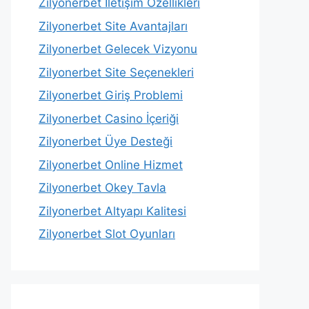
Zilyonerbet İletişim Özellikleri
Zilyonerbet Site Avantajları
Zilyonerbet Gelecek Vizyonu
Zilyonerbet Site Seçenekleri
Zilyonerbet Giriş Problemi
Zilyonerbet Casino İçeriği
Zilyonerbet Üye Desteği
Zilyonerbet Online Hizmet
Zilyonerbet Okey Tavla
Zilyonerbet Altyapı Kalitesi
Zilyonerbet Slot Oyunları