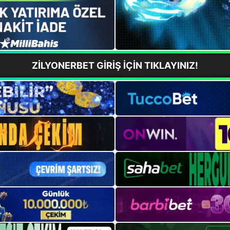
ZİLYONERBET GİRİŞ İÇİN TIKLAYINIZ!