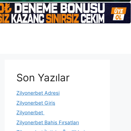
Son Yazılar
Zilyonerbet Adresi
Zilyonerbet Giriş
Zilyonerbet
Zilyonerbet Bahis Fırsatları