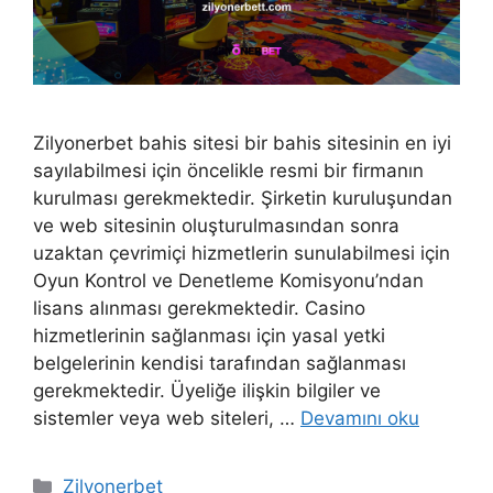
Zilyonerbet bahis sitesi bir bahis sitesinin en iyi
sayılabilmesi için öncelikle resmi bir firmanın
kurulması gerekmektedir. Şirketin kuruluşundan
ve web sitesinin oluşturulmasından sonra
uzaktan çevrimiçi hizmetlerin sunulabilmesi için
Oyun Kontrol ve Denetleme Komisyonu’ndan
lisans alınması gerekmektedir. Casino
hizmetlerinin sağlanması için yasal yetki
belgelerinin kendisi tarafından sağlanması
gerekmektedir. Üyeliğe ilişkin bilgiler ve
sistemler veya web siteleri, …
Devamını oku
Kategoriler
Zilyonerbet