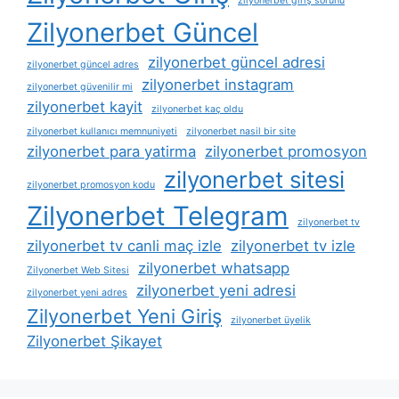
zilyonerbet giriş sorunu
Zilyonerbet Güncel
zilyonerbet güncel adresi
zilyonerbet güncel adres
zilyonerbet instagram
zilyonerbet güvenilir mi
zilyonerbet kayit
zilyonerbet kaç oldu
zilyonerbet kullanıcı memnuniyeti
zilyonerbet nasil bir site
zilyonerbet para yatirma
zilyonerbet promosyon
zilyonerbet sitesi
zilyonerbet promosyon kodu
Zilyonerbet Telegram
zilyonerbet tv
zilyonerbet tv canli maç izle
zilyonerbet tv izle
zilyonerbet whatsapp
Zilyonerbet Web Sitesi
zilyonerbet yeni adresi
zilyonerbet yeni adres
Zilyonerbet Yeni Giriş
zilyonerbet üyelik
Zilyonerbet Şikayet