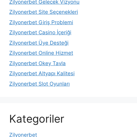
Zilyonerbet Gelecek Vizyonu
Zilyonerbet Site Seçenekleri
Zilyonerbet Giriş Problemi
Zilyonerbet Casino İçeriği
Zilyonerbet Üye Desteği
Zilyonerbet Online Hizmet
Zilyonerbet Okey Tavla
Zilyonerbet Altyapı Kalitesi
Zilyonerbet Slot Oyunları
Kategoriler
Zilyonerbet