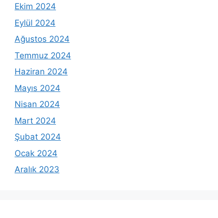
Ekim 2024
Eylül 2024
Ağustos 2024
Temmuz 2024
Haziran 2024
Mayıs 2024
Nisan 2024
Mart 2024
Şubat 2024
Ocak 2024
Aralık 2023