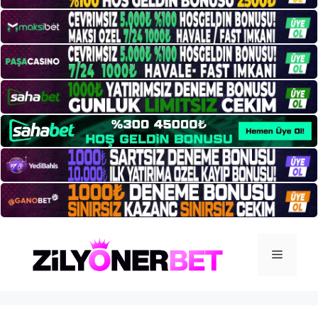
İçeriğe
atla
Menü