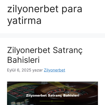
zilyonerbet para
yatirma
Zilyonerbet Satranç
Bahisleri
Eylül 6, 2025
yazar
Zilyonerbet