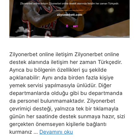
Zilyonerbet online iletişim Zilyonerbet online
destek alanında iletişim her zaman Türkçedir.
Ayrıca bu bölgenin özellikleri şu şekilde
açıklanabilir: Aynı anda birden fazla kişiye
yemek servisi yapılmasıyla ünlüdür. Diğer
departmanlarda olduğu gibi bu departmanda
da personel bulunmamaktadır. Zilyonerbet
çevrimiçi desteği, yalnızca tek bir tıklamayla
günün her saatinde destek sunmaya hazır, sizi
gerçekten önemseyen kişilerle bağlantı
kurmanız …
Devamını oku