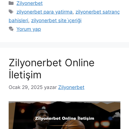
Kategoriler
Zilyonerbet
Etiketler
zilyonerbet para yatirma
,
zilyonerbet satranç
bahisleri
,
zilyonerbet site i̇çeriği
Yorum yap
Zilyonerbet Online
İletişim
Ocak 29, 2025
yazar
Zilyonerbet