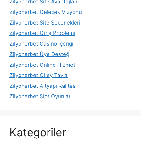
Zilyonerbet Site Avantajları
Zilyonerbet Gelecek Vizyonu
Zilyonerbet Site Seçenekleri
Zilyonerbet Giriş Problemi
Zilyonerbet Casino İçeriği
Zilyonerbet Üye Desteği
Zilyonerbet Online Hizmet
Zilyonerbet Okey Tavla
Zilyonerbet Altyapı Kalitesi
Zilyonerbet Slot Oyunları
Kategoriler