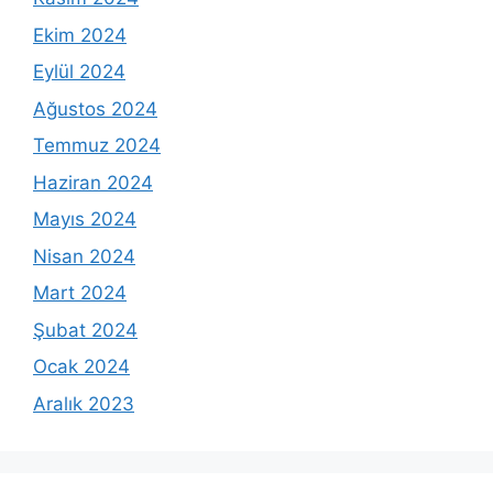
Ekim 2024
Eylül 2024
Ağustos 2024
Temmuz 2024
Haziran 2024
Mayıs 2024
Nisan 2024
Mart 2024
Şubat 2024
Ocak 2024
Aralık 2023