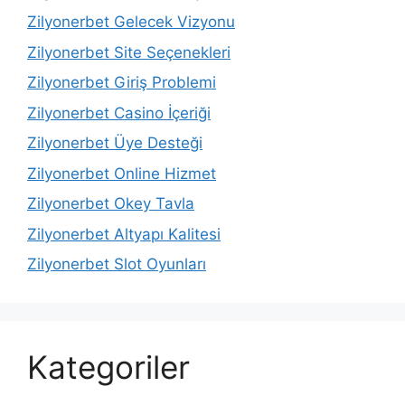
Zilyonerbet Gelecek Vizyonu
Zilyonerbet Site Seçenekleri
Zilyonerbet Giriş Problemi
Zilyonerbet Casino İçeriği
Zilyonerbet Üye Desteği
Zilyonerbet Online Hizmet
Zilyonerbet Okey Tavla
Zilyonerbet Altyapı Kalitesi
Zilyonerbet Slot Oyunları
Kategoriler