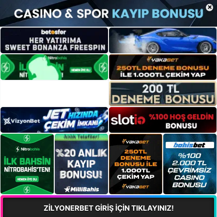
×
ZİLYONERBET GİRİŞ İÇİN TIKLAYINIZ!