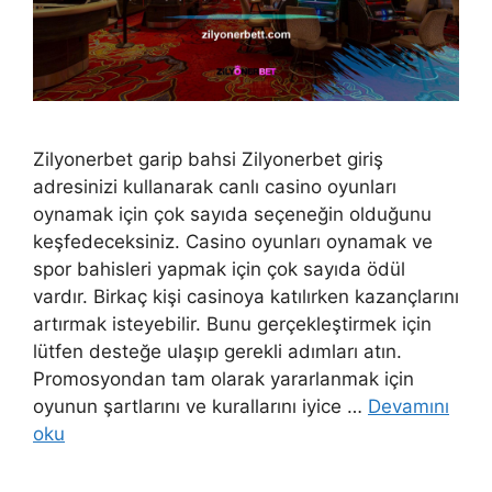
Zilyonerbet garip bahsi Zilyonerbet giriş
adresinizi kullanarak canlı casino oyunları
oynamak için çok sayıda seçeneğin olduğunu
keşfedeceksiniz. Casino oyunları oynamak ve
spor bahisleri yapmak için çok sayıda ödül
vardır. Birkaç kişi casinoya katılırken kazançlarını
artırmak isteyebilir. Bunu gerçekleştirmek için
lütfen desteğe ulaşıp gerekli adımları atın.
Promosyondan tam olarak yararlanmak için
oyunun şartlarını ve kurallarını iyice …
Devamını
oku