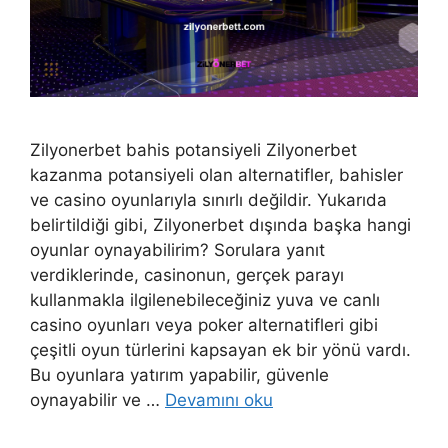
Zilyonerbet bahis potansiyeli Zilyonerbet
kazanma potansiyeli olan alternatifler, bahisler
ve casino oyunlarıyla sınırlı değildir. Yukarıda
belirtildiği gibi, Zilyonerbet dışında başka hangi
oyunlar oynayabilirim? Sorulara yanıt
verdiklerinde, casinonun, gerçek parayı
kullanmakla ilgilenebileceğiniz yuva ve canlı
casino oyunları veya poker alternatifleri gibi
çeşitli oyun türlerini kapsayan ek bir yönü vardı.
Bu oyunlara yatırım yapabilir, güvenle
oynayabilir ve …
Devamını oku