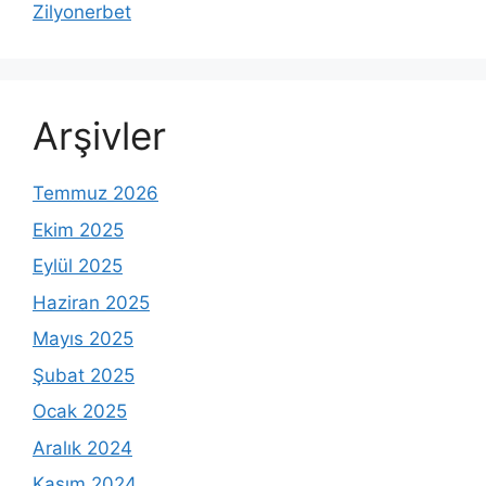
Zilyonerbet
Arşivler
Temmuz 2026
Ekim 2025
Eylül 2025
Haziran 2025
Mayıs 2025
Şubat 2025
Ocak 2025
Aralık 2024
Kasım 2024