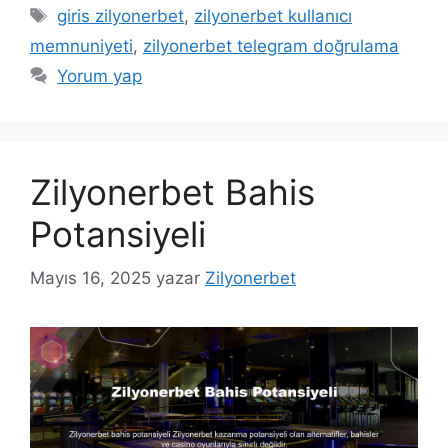
Etiketler
giris zilyonerbet
,
zilyonerbet kullanıcı
memnuniyeti
,
zilyonerbet telegram doğrulama
Yorum yap
Zilyonerbet Bahis
Potansiyeli
Mayıs 16, 2025
yazar
Zilyonerbet