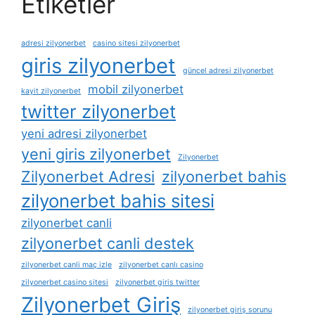
Etiketler
adresi zilyonerbet
casino sitesi zilyonerbet
giris zilyonerbet
güncel adresi zilyonerbet
mobil zilyonerbet
kayit zilyonerbet
twitter zilyonerbet
yeni adresi zilyonerbet
yeni giris zilyonerbet
Zilyonerbet
Zilyonerbet Adresi
zilyonerbet bahis
zilyonerbet bahis sitesi
zilyonerbet canli
zilyonerbet canli destek
zilyonerbet canli maç izle
zilyonerbet canlı casino
zilyonerbet casino sitesi
zilyonerbet giris twitter
Zilyonerbet Giriş
zilyonerbet giriş sorunu