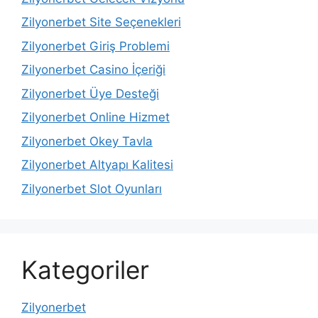
Zilyonerbet Site Seçenekleri
Zilyonerbet Giriş Problemi
Zilyonerbet Casino İçeriği
Zilyonerbet Üye Desteği
Zilyonerbet Online Hizmet
Zilyonerbet Okey Tavla
Zilyonerbet Altyapı Kalitesi
Zilyonerbet Slot Oyunları
Kategoriler
Zilyonerbet