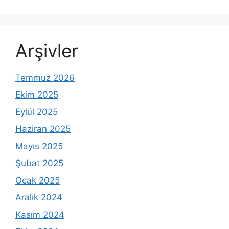
Arşivler
Temmuz 2026
Ekim 2025
Eylül 2025
Haziran 2025
Mayıs 2025
Şubat 2025
Ocak 2025
Aralık 2024
Kasım 2024