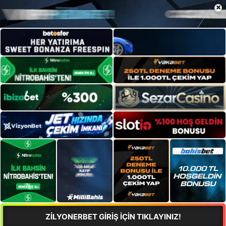
×
ZİLYONERBET GİRİŞ İÇİN TIKLAYINIZ!