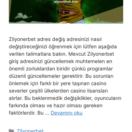
Zilyonerbet adres değiş adresinizi nasıl
değiştireceğinizi öğrenmek için lütfen aşağıda
verilen talimatlara bakın. Mevcut Zilyonerbet
giriş adresinizi güncellemek muhtemelen en
önemli zorluklardan biridir çünkü programlar
düzenli güncellemeler gerektirir. Bu sorunları
önlemek için farklı bir yere taşınan casino
severler çeşitli ülkelerden casino lisansları
alırlar. Bu beklenmedik değişiklikler, oyuncuların
farkında olması ve hazır olması gereken
faktörlerdir. Bu …
Devamını oku
Kategoriler
Zilyonerbet