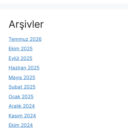
Arşivler
Temmuz 2026
Ekim 2025
Eylül 2025
Haziran 2025
Mayıs 2025
Şubat 2025
Ocak 2025
Aralık 2024
Kasım 2024
Ekim 2024