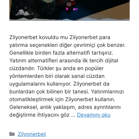
Zilyonerbet kovuldu mu Zilyonerbet para
yatırma seçenekleri diğer çevrimiçi çok benzer.
Genellikle birden fazla alternatifi tartışırız.
Yatırım alternatifleri arasında ilk tercih dijital
cüzdandır. Türkler şu anda en popüler
yöntemlerden biri olarak sanal cüzdan
uygulamalarını kullanıyor. Zilyonerbet da
bunlardan çok bilinen bir tanesi. Yatırımlarınızı
otomatikleştirmek için Zilyonerbet kullanın.
Geleneksel, anlık yaklaşım, adres ayrıntılarını
değiştirme ihtiyacını göz …
Devamını oku
Kategoriler
Zilyonerbet