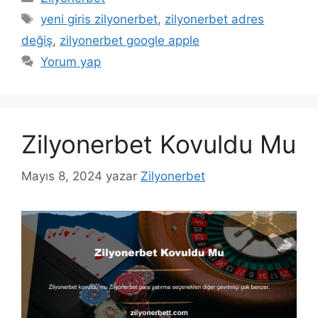
Etiketler
yeni giris zilyonerbet
,
zilyonerbet adres
değiş
,
zilyonerbet google apple
Yorum yap
Zilyonerbet Kovuldu Mu
Mayıs 8, 2024
yazar
Zilyonerbet