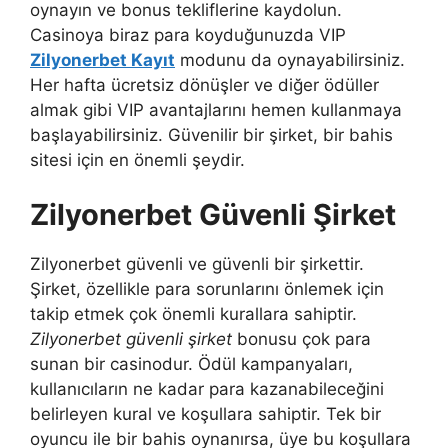
oynayın ve bonus tekliflerine kaydolun.
Casinoya biraz para koyduğunuzda VIP
Zilyonerbet Kayıt
modunu da oynayabilirsiniz.
Her hafta ücretsiz dönüşler ve diğer ödüller
almak gibi VIP avantajlarını hemen kullanmaya
başlayabilirsiniz. Güvenilir bir şirket, bir bahis
sitesi için en önemli şeydir.
Zilyonerbet Güvenli Şirket
Zilyonerbet güvenli ve güvenli bir şirkettir.
Şirket, özellikle para sorunlarını önlemek için
takip etmek çok önemli kurallara sahiptir.
Zilyonerbet güvenli şirket
bonusu çok para
sunan bir casinodur. Ödül kampanyaları,
kullanıcıların ne kadar para kazanabileceğini
belirleyen kural ve koşullara sahiptir. Tek bir
oyuncu ile bir bahis oynanırsa, üye bu koşullara