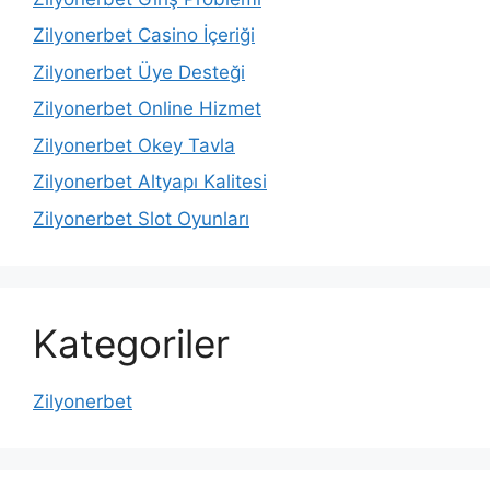
Zilyonerbet Casino İçeriği
Zilyonerbet Üye Desteği
Zilyonerbet Online Hizmet
Zilyonerbet Okey Tavla
Zilyonerbet Altyapı Kalitesi
Zilyonerbet Slot Oyunları
Kategoriler
Zilyonerbet