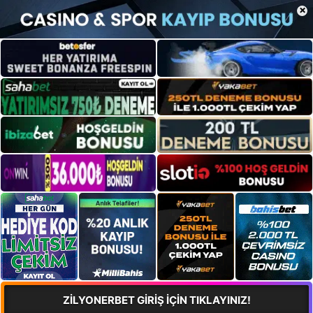
×
ZİLYONERBET GİRİŞ İÇİN TIKLAYINIZ!