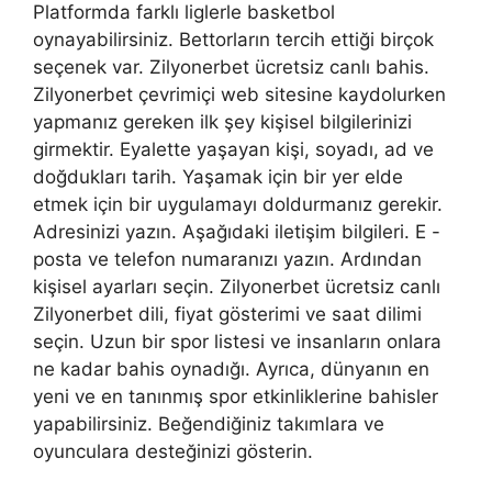
Platformda farklı liglerle basketbol
oynayabilirsiniz. Bettorların tercih ettiği birçok
seçenek var. Zilyonerbet ücretsiz canlı bahis.
Zilyonerbet çevrimiçi web sitesine kaydolurken
yapmanız gereken ilk şey kişisel bilgilerinizi
girmektir. Eyalette yaşayan kişi, soyadı, ad ve
doğdukları tarih. Yaşamak için bir yer elde
etmek için bir uygulamayı doldurmanız gerekir.
Adresinizi yazın. Aşağıdaki iletişim bilgileri. E -
posta ve telefon numaranızı yazın. Ardından
kişisel ayarları seçin. Zilyonerbet ücretsiz canlı
Zilyonerbet dili, fiyat gösterimi ve saat dilimi
seçin. Uzun bir spor listesi ve insanların onlara
ne kadar bahis oynadığı. Ayrıca, dünyanın en
yeni ve en tanınmış spor etkinliklerine bahisler
yapabilirsiniz. Beğendiğiniz takımlara ve
oyunculara desteğinizi gösterin.