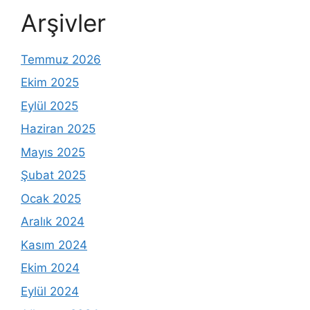
Arşivler
Temmuz 2026
Ekim 2025
Eylül 2025
Haziran 2025
Mayıs 2025
Şubat 2025
Ocak 2025
Aralık 2024
Kasım 2024
Ekim 2024
Eylül 2024