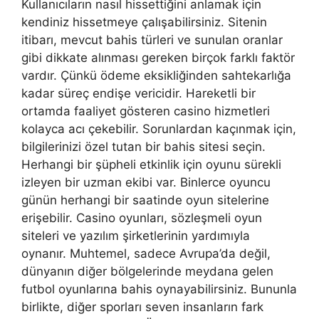
Kullanıcıların nasıl hissettiğini anlamak için
kendiniz hissetmeye çalışabilirsiniz. Sitenin
itibarı, mevcut bahis türleri ve sunulan oranlar
gibi dikkate alınması gereken birçok farklı faktör
vardır. Çünkü ödeme eksikliğinden sahtekarlığa
kadar süreç endişe vericidir. Hareketli bir
ortamda faaliyet gösteren casino hizmetleri
kolayca acı çekebilir. Sorunlardan kaçınmak için,
bilgilerinizi özel tutan bir bahis sitesi seçin.
Herhangi bir şüpheli etkinlik için oyunu sürekli
izleyen bir uzman ekibi var. Binlerce oyuncu
günün herhangi bir saatinde oyun sitelerine
erişebilir. Casino oyunları, sözleşmeli oyun
siteleri ve yazılım şirketlerinin yardımıyla
oynanır. Muhtemel, sadece Avrupa’da değil,
dünyanın diğer bölgelerinde meydana gelen
futbol oyunlarına bahis oynayabilirsiniz. Bununla
birlikte, diğer sporları seven insanların fark