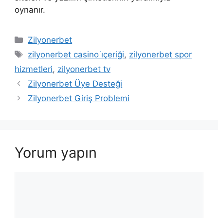
oynanır.
Kategoriler
Zilyonerbet
Etiketler
zilyonerbet casino i̇çeriği
,
zilyonerbet spor
hizmetleri
,
zilyonerbet tv
Zilyonerbet Üye Desteği
Zilyonerbet Giriş Problemi
Yorum yapın
Yorum