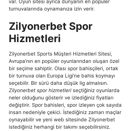
var. Oyun sitesi ayrıca dünyanın en popüler
turnuvalarında oynamanıza izin verir.
Zilyonerbet Spor
Hizmetleri
Zilyonerbet Sports Müşteri Hizmetleri Sitesi,
Avrupa’nın en popüler oyunlarından oluşan özel
bir seçime sahiptir. Olası spor bahisçileri, ortak
bir turnuva olan Europa Ligi’ne bahis koymayı
seçebilir. Bir sürü daha düşük lig almalısın.
Zilyonerbet spor hizmetleri
seçtiğiniz oyunlarda
neler olduğunu gösterir ve izlediğiniz fiyatları
değiştirir. Spor bahisleri, spor izleyen çok sayıda
insan nedeniyle çekici. İstediğiniz zaman maçlar
oynayabilir ve yeni web sitesinde Zilyonerbet
istediğiniz herhangi bir takımı seçebilirsiniz.