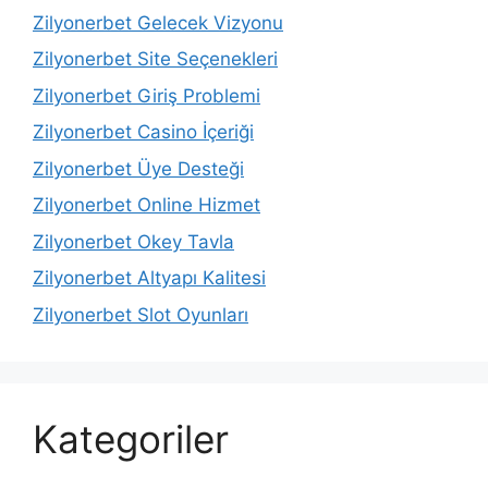
Zilyonerbet Gelecek Vizyonu
Zilyonerbet Site Seçenekleri
Zilyonerbet Giriş Problemi
Zilyonerbet Casino İçeriği
Zilyonerbet Üye Desteği
Zilyonerbet Online Hizmet
Zilyonerbet Okey Tavla
Zilyonerbet Altyapı Kalitesi
Zilyonerbet Slot Oyunları
Kategoriler