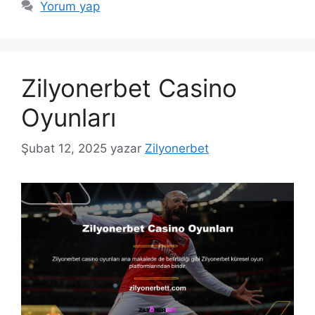
Yorum yap
Zilyonerbet Casino
Oyunları
Şubat 12, 2025
yazar
Zilyonerbet