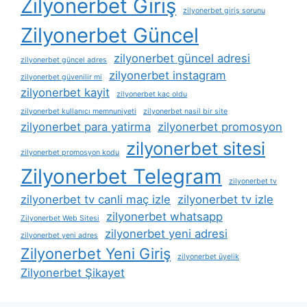
Zilyonerbet Giriş
zilyonerbet giriş sorunu
Zilyonerbet Güncel
zilyonerbet güncel adresi
zilyonerbet güncel adres
zilyonerbet instagram
zilyonerbet güvenilir mi
zilyonerbet kayit
zilyonerbet kaç oldu
zilyonerbet kullanıcı memnuniyeti
zilyonerbet nasil bir site
zilyonerbet para yatirma
zilyonerbet promosyon
zilyonerbet sitesi
zilyonerbet promosyon kodu
Zilyonerbet Telegram
zilyonerbet tv
zilyonerbet tv canli maç izle
zilyonerbet tv izle
zilyonerbet whatsapp
Zilyonerbet Web Sitesi
zilyonerbet yeni adresi
zilyonerbet yeni adres
Zilyonerbet Yeni Giriş
zilyonerbet üyelik
Zilyonerbet Şikayet