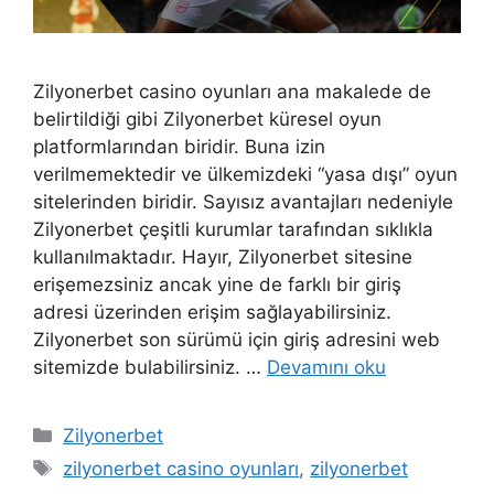
Zilyonerbet casino oyunları ana makalede de
belirtildiği gibi Zilyonerbet küresel oyun
platformlarından biridir. Buna izin
verilmemektedir ve ülkemizdeki “yasa dışı” oyun
sitelerinden biridir. Sayısız avantajları nedeniyle
Zilyonerbet çeşitli kurumlar tarafından sıklıkla
kullanılmaktadır. Hayır, Zilyonerbet sitesine
erişemezsiniz ancak yine de farklı bir giriş
adresi üzerinden erişim sağlayabilirsiniz.
Zilyonerbet son sürümü için giriş adresini web
sitemizde bulabilirsiniz. …
Devamını oku
Kategoriler
Zilyonerbet
Etiketler
zilyonerbet casino oyunları
,
zilyonerbet