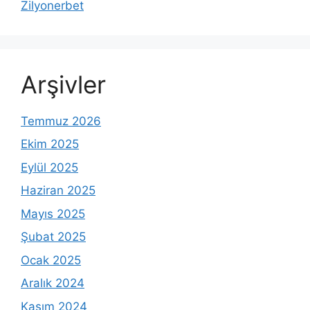
Zilyonerbet
Arşivler
Temmuz 2026
Ekim 2025
Eylül 2025
Haziran 2025
Mayıs 2025
Şubat 2025
Ocak 2025
Aralık 2024
Kasım 2024