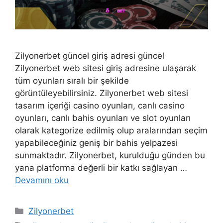
Zilyonerbet güncel giriş adresi güncel
Zilyonerbet web sitesi giriş adresine ulaşarak
tüm oyunları sıralı bir şekilde
görüntüleyebilirsiniz. Zilyonerbet web sitesi
tasarım içeriği casino oyunları, canlı casino
oyunları, canlı bahis oyunları ve slot oyunları
olarak kategorize edilmiş olup aralarından seçim
yapabileceğiniz geniş bir bahis yelpazesi
sunmaktadır. Zilyonerbet, kurulduğu günden bu
yana platforma değerli bir katkı sağlayan …
Devamını oku
Kategoriler
Zilyonerbet