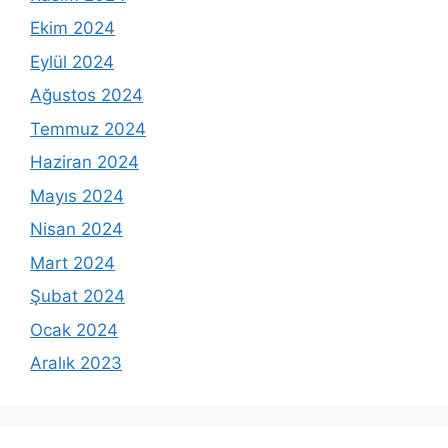
Ekim 2024
Eylül 2024
Ağustos 2024
Temmuz 2024
Haziran 2024
Mayıs 2024
Nisan 2024
Mart 2024
Şubat 2024
Ocak 2024
Aralık 2023