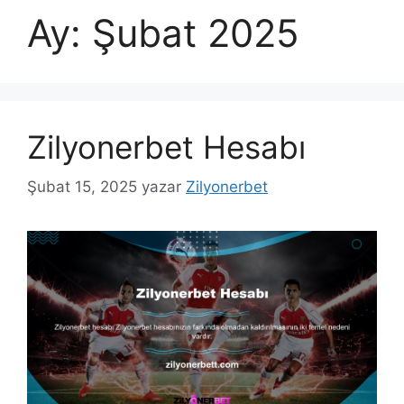
Ay:
Şubat 2025
Zilyonerbet Hesabı
Şubat 15, 2025
yazar
Zilyonerbet