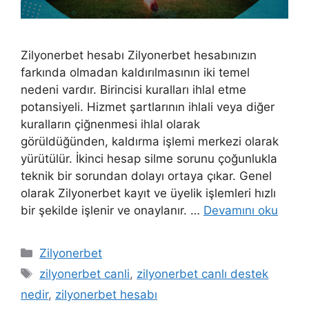
Zilyonerbet hesabı Zilyonerbet hesabınızın
farkında olmadan kaldırılmasının iki temel
nedeni vardır. Birincisi kuralları ihlal etme
potansiyeli. Hizmet şartlarının ihlali veya diğer
kuralların çiğnenmesi ihlal olarak
görüldüğünden, kaldırma işlemi merkezi olarak
yürütülür. İkinci hesap silme sorunu çoğunlukla
teknik bir sorundan dolayı ortaya çıkar. Genel
olarak Zilyonerbet kayıt ve üyelik işlemleri hızlı
bir şekilde işlenir ve onaylanır. …
Devamını oku
Kategoriler
Zilyonerbet
Etiketler
zilyonerbet canli
,
zilyonerbet canlı destek
nedir
,
zilyonerbet hesabı