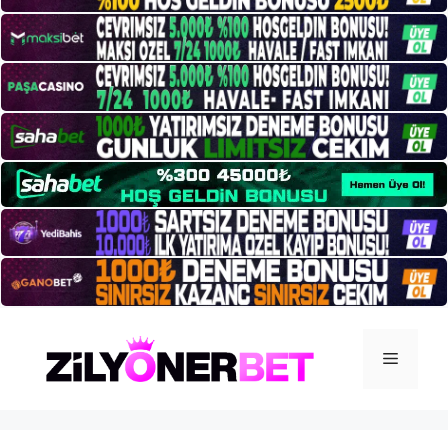
İçeriğe
atla
Menü