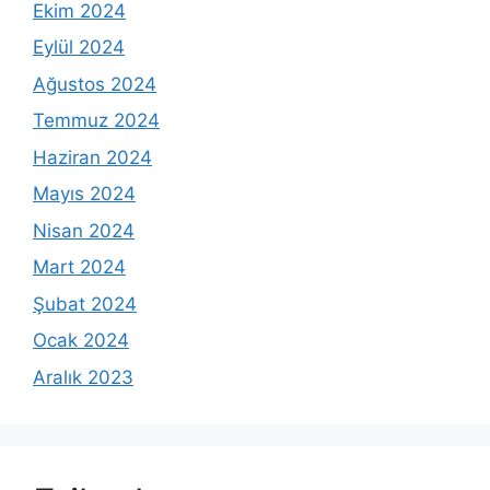
Ekim 2024
Eylül 2024
Ağustos 2024
Temmuz 2024
Haziran 2024
Mayıs 2024
Nisan 2024
Mart 2024
Şubat 2024
Ocak 2024
Aralık 2023