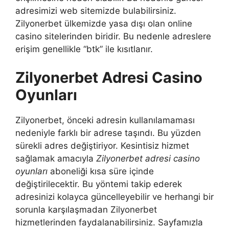
adresimizi web sitemizde bulabilirsiniz.
Zilyonerbet ülkemizde yasa dışı olan online
casino sitelerinden biridir. Bu nedenle adreslere
erişim genellikle “btk” ile kısıtlanır.
Zilyonerbet Adresi Casino
Oyunları
Zilyonerbet, önceki adresin kullanılamaması
nedeniyle farklı bir adrese taşındı. Bu yüzden
sürekli adres değiştiriyor. Kesintisiz hizmet
sağlamak amacıyla
Zilyonerbet adresi casino
oyunları
aboneliği kısa süre içinde
değiştirilecektir. Bu yöntemi takip ederek
adresinizi kolayca güncelleyebilir ve herhangi bir
sorunla karşılaşmadan Zilyonerbet
hizmetlerinden faydalanabilirsiniz. Sayfamızla