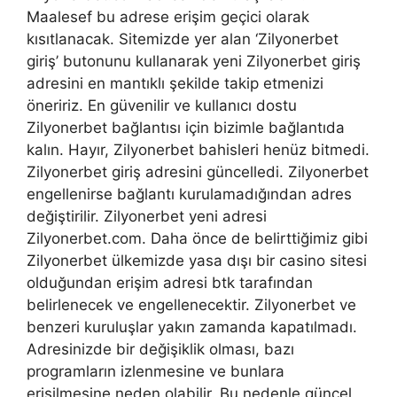
Maalesef bu adrese erişim geçici olarak
kısıtlanacak. Sitemizde yer alan ‘Zilyonerbet
giriş’ butonunu kullanarak yeni Zilyonerbet giriş
adresini en mantıklı şekilde takip etmenizi
öneririz. En güvenilir ve kullanıcı dostu
Zilyonerbet bağlantısı için bizimle bağlantıda
kalın. Hayır, Zilyonerbet bahisleri henüz bitmedi.
Zilyonerbet giriş adresini güncelledi. Zilyonerbet
engellenirse bağlantı kurulamadığından adres
değiştirilir. Zilyonerbet yeni adresi
Zilyonerbet.com. Daha önce de belirttiğimiz gibi
Zilyonerbet ülkemizde yasa dışı bir casino sitesi
olduğundan erişim adresi btk tarafından
belirlenecek ve engellenecektir. Zilyonerbet ve
benzeri kuruluşlar yakın zamanda kapatılmadı.
Adresinizde bir değişiklik olması, bazı
programların izlenmesine ve bunlara
erişilmesine neden olabilir. Bu nedenle güncel