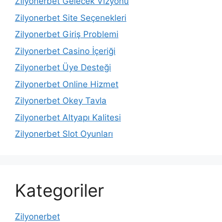
Zilyonerbet Gelecek Vizyonu
Zilyonerbet Site Seçenekleri
Zilyonerbet Giriş Problemi
Zilyonerbet Casino İçeriği
Zilyonerbet Üye Desteği
Zilyonerbet Online Hizmet
Zilyonerbet Okey Tavla
Zilyonerbet Altyapı Kalitesi
Zilyonerbet Slot Oyunları
Kategoriler
Zilyonerbet