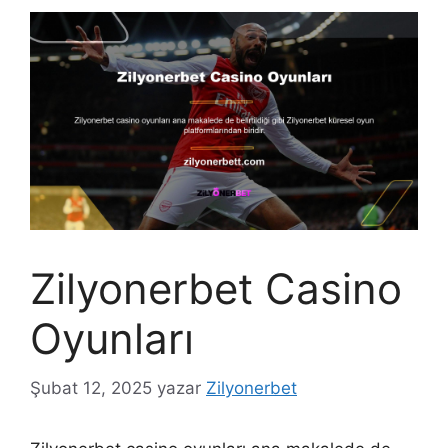
Zilyonerbet Casino
Oyunları
Şubat 12, 2025
yazar
Zilyonerbet