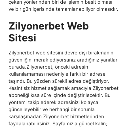
çeken yönlerinden biri de işlemin basit olması
ve bir gün içerisinde tamamlanabiliyor olmasıdır.
Zilyonerbet Web
Sitesi
Zilyonerbet web sitesini devre dışı bırakmanın
güvenliğini merak ediyorsanız aradığınız yanıtlar
burada.Zilyonerbet, önceki adresin
kullanılamaması nedeniyle farklı bir adrese
taşındı. Bu yüzden sürekli adres değiştiriyor.
Kesintisiz hizmet sağlamak amacıyla Zilyonerbet
aboneliği kısa süre içinde değiştirilecektir. Bu
yöntemi takip ederek adresinizi kolayca
güncelleyebilir ve herhangi bir sorunla
karşılaşmadan Zilyonerbet hizmetlerinden
faydalanabilirsiniz. Sayfamızla güncel kalın;