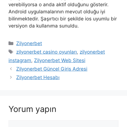
verebiliyorsa o anda aktif olduğunu gösterir.
Android uygulamalarının mevcut olduğu iyi
bilinmektedir. Şaşırtıcı bir şekilde ios uyumlu bir
versiyon da kullanıma sunuldu.
Kategoriler
Zilyonerbet
Etiketler
zilyonerbet casino oyunları
,
zilyonerbet
instagram
,
Zilyonerbet Web Sitesi
Zilyonerbet Güncel Giriş Adresi
Zilyonerbet Hesabı
Yorum yapın
Yorum