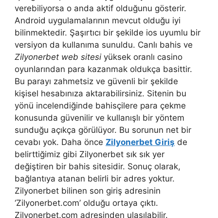
verebiliyorsa o anda aktif olduğunu gösterir.
Android uygulamalarının mevcut olduğu iyi
bilinmektedir. Şaşırtıcı bir şekilde ios uyumlu bir
versiyon da kullanıma sunuldu. Canlı bahis ve
Zilyonerbet web sitesi
yüksek oranlı casino
oyunlarından para kazanmak oldukça basittir.
Bu parayı zahmetsiz ve güvenli bir şekilde
kişisel hesabınıza aktarabilirsiniz. Sitenin bu
yönü incelendiğinde bahisçilere para çekme
konusunda güvenilir ve kullanışlı bir yöntem
sunduğu açıkça görülüyor. Bu sorunun net bir
cevabı yok. Daha önce
Zilyonerbet Giriş
de
belirttiğimiz gibi Zilyonerbet sık sık yer
değiştiren bir bahis sitesidir. Sonuç olarak,
bağlantıya atanan belirli bir adres yoktur.
Zilyonerbet bilinen son giriş adresinin
‘Zilyonerbet.com’ olduğu ortaya çıktı.
Zilyonerbet.com adresinden ulaşılabilir.