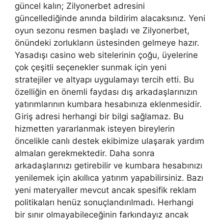
güncel kalın; Zilyonerbet adresini
güncellediğinde anında bildirim alacaksınız. Yeni
oyun sezonu resmen başladı ve Zilyonerbet,
önündeki zorlukların üstesinden gelmeye hazır.
Yasadışı casino web sitelerinin çoğu, üyelerine
çok çeşitli seçenekler sunmak için yeni
stratejiler ve altyapı uygulamayı tercih etti. Bu
özelliğin en önemli faydası dış arkadaşlarınızın
yatırımlarının kumbara hesabınıza eklenmesidir.
Giriş adresi herhangi bir bilgi sağlamaz. Bu
hizmetten yararlanmak isteyen bireylerin
öncelikle canlı destek ekibimize ulaşarak yardım
almaları gerekmektedir. Daha sonra
arkadaşlarınızı getirebilir ve kumbara hesabınızı
yenilemek için akıllıca yatırım yapabilirsiniz. Bazı
yeni materyaller mevcut ancak spesifik reklam
politikaları henüz sonuçlandırılmadı. Herhangi
bir sınır olmayabileceğinin farkındayız ancak