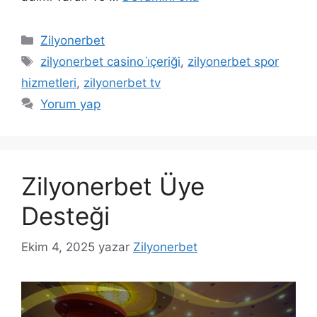
Kategoriler
Zilyonerbet
Etiketler
zilyonerbet casino i̇çeriği
,
zilyonerbet spor
hizmetleri
,
zilyonerbet tv
Yorum yap
Zilyonerbet Üye
Desteği
Ekim 4, 2025
yazar
Zilyonerbet