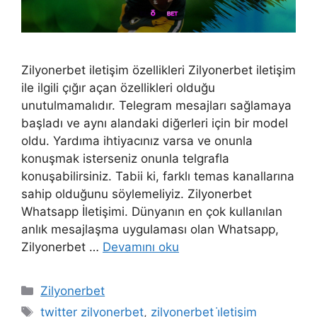
Zilyonerbet iletişim özellikleri Zilyonerbet iletişim
ile ilgili çığır açan özellikleri olduğu
unutulmamalıdır. Telegram mesajları sağlamaya
başladı ve aynı alandaki diğerleri için bir model
oldu. Yardıma ihtiyacınız varsa ve onunla
konuşmak isterseniz onunla telgrafla
konuşabilirsiniz. Tabii ki, farklı temas kanallarına
sahip olduğunu söylemeliyiz. Zilyonerbet
Whatsapp İletişimi. Dünyanın en çok kullanılan
anlık mesajlaşma uygulaması olan Whatsapp,
Zilyonerbet …
Devamını oku
Kategoriler
Zilyonerbet
Etiketler
twitter zilyonerbet
,
zilyonerbet i̇letişim