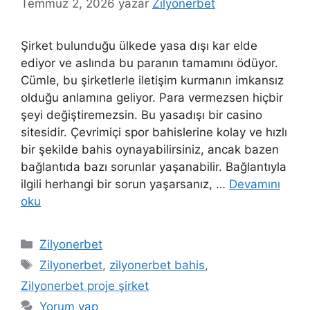
Temmuz 2, 2026
yazar
Zilyonerbet
Şirket bulunduğu ülkede yasa dışı kar elde
ediyor ve aslında bu paranın tamamını ödüyor.
Cümle, bu şirketlerle iletişim kurmanın imkansız
olduğu anlamına geliyor. Para vermezsen hiçbir
şeyi değiştiremezsin. Bu yasadışı bir casino
sitesidir. Çevrimiçi spor bahislerine kolay ve hızlı
bir şekilde bahis oynayabilirsiniz, ancak bazen
bağlantıda bazı sorunlar yaşanabilir. Bağlantıyla
ilgili herhangi bir sorun yaşarsanız, …
Devamını
oku
Kategoriler
Zilyonerbet
Etiketler
Zilyonerbet
,
zilyonerbet bahis
,
Zilyonerbet proje şirket
Yorum yap