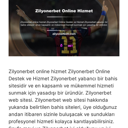
Zilyonerbet online hizmet Zilyonerbet Online
Destek ve Hizmet Zilyonerbet yabancı bir bahis
sitesidir ve en kapsamlı ve mükemmel hizmeti
sunmak için yasadışı bir üründür. Zilyonerbet
web sitesi. Zilyonerbet web sitesi hakkında
yukarıda belirtilen bahis siteleri, üye olduğunuz
andan itibaren sizinle buluşacak ve sundukları
profesyonel hizmeti kolayca kanıtlayabilirsiniz.