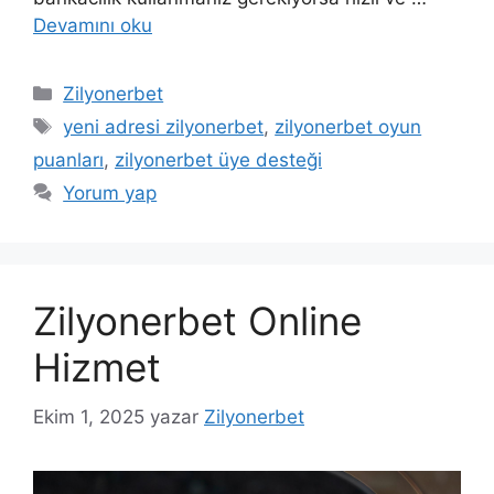
Devamını oku
Kategoriler
Zilyonerbet
Etiketler
yeni adresi zilyonerbet
,
zilyonerbet oyun
puanları
,
zilyonerbet üye desteği
Yorum yap
Zilyonerbet Online
Hizmet
Ekim 1, 2025
yazar
Zilyonerbet