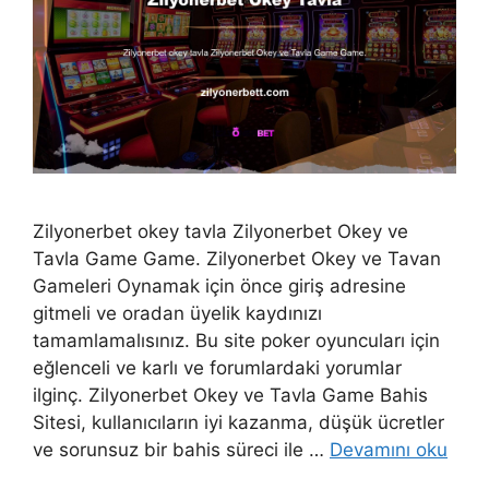
Zilyonerbet okey tavla Zilyonerbet Okey ve
Tavla Game Game. Zilyonerbet Okey ve Tavan
Gameleri Oynamak için önce giriş adresine
gitmeli ve oradan üyelik kaydınızı
tamamlamalısınız. Bu site poker oyuncuları için
eğlenceli ve karlı ve forumlardaki yorumlar
ilginç. Zilyonerbet Okey ve Tavla Game Bahis
Sitesi, kullanıcıların iyi kazanma, düşük ücretler
ve sorunsuz bir bahis süreci ile …
Devamını oku