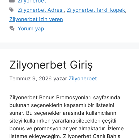
Zilyonerbet
Etiketler
Zilyonerbet Adresi
,
Zilyonerbet farklı köpek
,
Zilyonerbet izin veren
Yorum yap
Zilyonerbet Giriş
Temmuz 9, 2026
yazar
Zilyonerbet
Zilyonerbet Bonus Promosyonları sayfasında
bulunan seçeneklerin kapsamlı bir listesini
sunar. Bu seçenekler arasında kullanıcıların
siteyi kullanırken yararlanabilecekleri çeşitli
bonus ve promosyonlar yer almaktadır. İzleme
listeme ekleyeceğim. Zilyonerbet Canlı Bahis