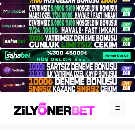
İçeriğe
atla
Menü