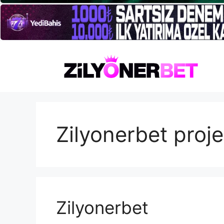
İçeriğe
atla
Zilyonerbet proje
Zilyonerbet