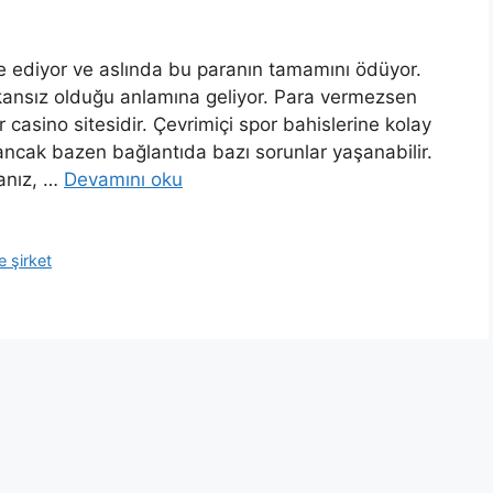
e ediyor ve aslında bu paranın tamamını ödüyor.
mkansız olduğu anlamına geliyor. Para vermezsen
r casino sitesidir. Çevrimiçi spor bahislerine kolay
, ancak bazen bağlantıda bazı sorunlar yaşanabilir.
sanız, …
Devamını oku
e şirket