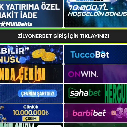
ZİLYONERBET GİRİŞ İÇİN TIKLAYINIZ!