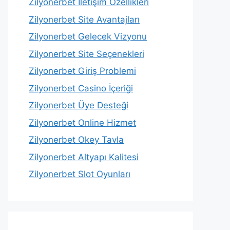
Zilyonerbet İletişim Özellikleri
Zilyonerbet Site Avantajları
Zilyonerbet Gelecek Vizyonu
Zilyonerbet Site Seçenekleri
Zilyonerbet Giriş Problemi
Zilyonerbet Casino İçeriği
Zilyonerbet Üye Desteği
Zilyonerbet Online Hizmet
Zilyonerbet Okey Tavla
Zilyonerbet Altyapı Kalitesi
Zilyonerbet Slot Oyunları