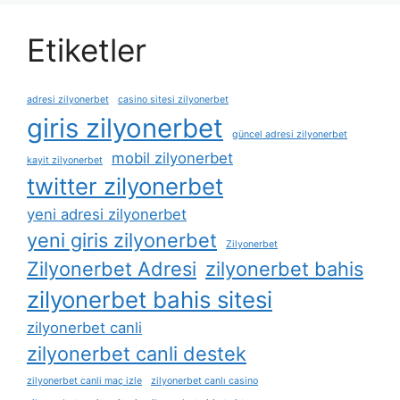
Etiketler
adresi zilyonerbet
casino sitesi zilyonerbet
giris zilyonerbet
güncel adresi zilyonerbet
mobil zilyonerbet
kayit zilyonerbet
twitter zilyonerbet
yeni adresi zilyonerbet
yeni giris zilyonerbet
Zilyonerbet
Zilyonerbet Adresi
zilyonerbet bahis
zilyonerbet bahis sitesi
zilyonerbet canli
zilyonerbet canli destek
zilyonerbet canli maç izle
zilyonerbet canlı casino