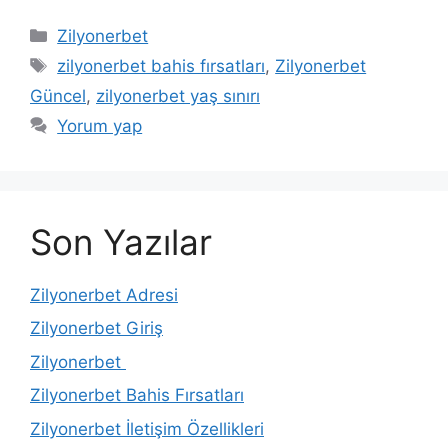
Kategoriler
Zilyonerbet
Etiketler
zilyonerbet bahis fırsatları
,
Zilyonerbet
Güncel
,
zilyonerbet yaş sınırı
Yorum yap
Son Yazılar
Zilyonerbet Adresi
Zilyonerbet Giriş
Zilyonerbet
Zilyonerbet Bahis Fırsatları
Zilyonerbet İletişim Özellikleri