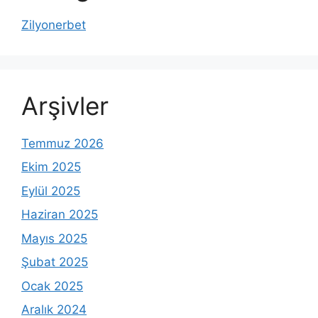
Zilyonerbet
Arşivler
Temmuz 2026
Ekim 2025
Eylül 2025
Haziran 2025
Mayıs 2025
Şubat 2025
Ocak 2025
Aralık 2024