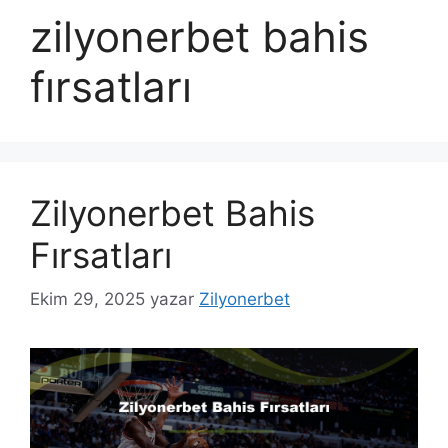
zilyonerbet bahis
fırsatları
Zilyonerbet Bahis
Fırsatları
Ekim 29, 2025
yazar
Zilyonerbet