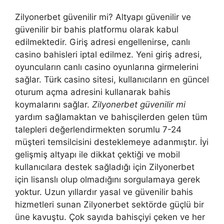
Zilyonerbet güvenilir mi? Altyapı güvenilir ve
güvenilir bir bahis platformu olarak kabul
edilmektedir. Giriş adresi engellenirse, canlı
casino bahisleri iptal edilmez. Yeni giriş adresi,
oyuncuların canlı casino oyunlarına girmelerini
sağlar. Türk casino sitesi, kullanıcıların en güncel
oturum açma adresini kullanarak bahis
koymalarını sağlar.
Zilyonerbet güvenilir mi
yardım sağlamaktan ve bahisçilerden gelen tüm
talepleri değerlendirmekten sorumlu 7-24
müşteri temsilcisini desteklemeye adanmıştır. İyi
gelişmiş altyapı ile dikkat çektiği ve mobil
kullanıcılara destek sağladığı için Zilyonerbet
için lisanslı olup olmadığını sorgulamaya gerek
yoktur. Uzun yıllardır yasal ve güvenilir bahis
hizmetleri sunan Zilyonerbet sektörde güçlü bir
üne kavuştu. Çok sayıda bahisçiyi çeken ve her