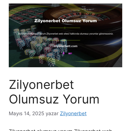
Zilyonerbet
Olumsuz Yorum
Mayıs 14, 2025
yazar
Zilyonerbet