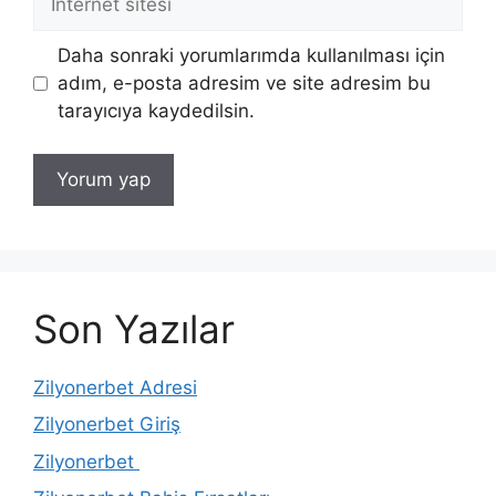
sitesi
Daha sonraki yorumlarımda kullanılması için
adım, e-posta adresim ve site adresim bu
tarayıcıya kaydedilsin.
Son Yazılar
Zilyonerbet Adresi
Zilyonerbet Giriş
Zilyonerbet