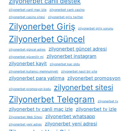
zilyonerbet canli destek
zilyonerbet canli maç izle
zilyonerbet canlı casino
zilyonerbet casino sitesi
zilyonerbet giris twitter
Zilyonerbet Giriş
zilyonerbet giriş sorunu
Zilyonerbet Güncel
zilyonerbet güncel adresi
zilyonerbet güncel adres
zilyonerbet instagram
zilyonerbet güvenilir mi
zilyonerbet kayit
zilyonerbet kaç oldu
zilyonerbet kullanıcı memnuniyeti
zilyonerbet nasil bir site
zilyonerbet para yatirma
zilyonerbet promosyon
zilyonerbet sitesi
zilyonerbet promosyon kodu
Zilyonerbet Telegram
zilyonerbet tv
zilyonerbet tv canli maç izle
zilyonerbet tv izle
zilyonerbet whatsapp
Zilyonerbet Web Sitesi
zilyonerbet yeni adresi
zilyonerbet yeni adres