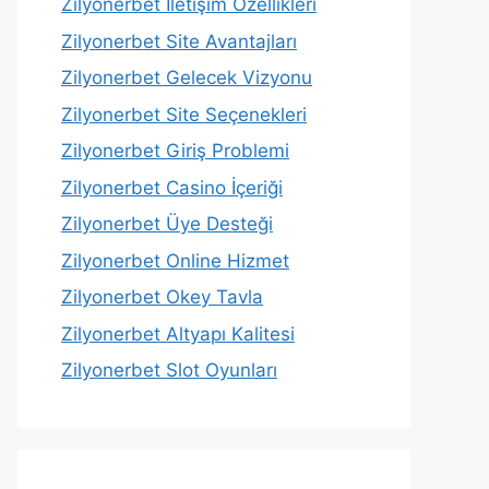
Zilyonerbet İletişim Özellikleri
Zilyonerbet Site Avantajları
Zilyonerbet Gelecek Vizyonu
Zilyonerbet Site Seçenekleri
Zilyonerbet Giriş Problemi
Zilyonerbet Casino İçeriği
Zilyonerbet Üye Desteği
Zilyonerbet Online Hizmet
Zilyonerbet Okey Tavla
Zilyonerbet Altyapı Kalitesi
Zilyonerbet Slot Oyunları