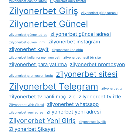
zilyonerbet casino sitesi
zilyonerbet giris twitter
Zilyonerbet Giriş
zilyonerbet giriş sorunu
Zilyonerbet Güncel
zilyonerbet güncel adresi
zilyonerbet güncel adres
zilyonerbet instagram
zilyonerbet güvenilir mi
zilyonerbet kayit
zilyonerbet kaç oldu
zilyonerbet kullanıcı memnuniyeti
zilyonerbet nasil bir site
zilyonerbet para yatirma
zilyonerbet promosyon
zilyonerbet sitesi
zilyonerbet promosyon kodu
Zilyonerbet Telegram
zilyonerbet tv
zilyonerbet tv canli maç izle
zilyonerbet tv izle
zilyonerbet whatsapp
Zilyonerbet Web Sitesi
zilyonerbet yeni adresi
zilyonerbet yeni adres
Zilyonerbet Yeni Giriş
zilyonerbet üyelik
Zilyonerbet Şikayet