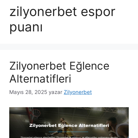
zilyonerbet espor
puanı
Zilyonerbet Eğlence
Alternatifleri
Mayıs 28, 2025
yazar
Zilyonerbet