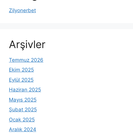
Zilyonerbet
Arşivler
Temmuz 2026
Ekim 2025
Eylül 2025
Haziran 2025
Mayıs 2025
Şubat 2025
Ocak 2025
Aralık 2024