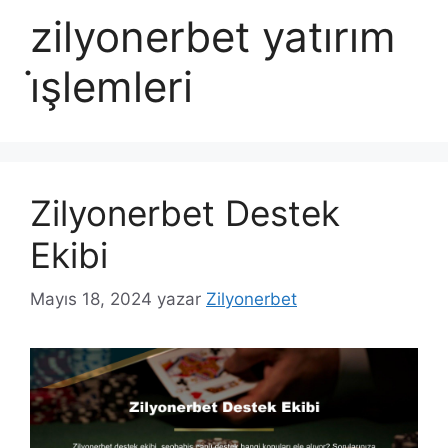
zilyonerbet yatırım
i̇şlemleri
Zilyonerbet Destek
Ekibi
Mayıs 18, 2024
yazar
Zilyonerbet