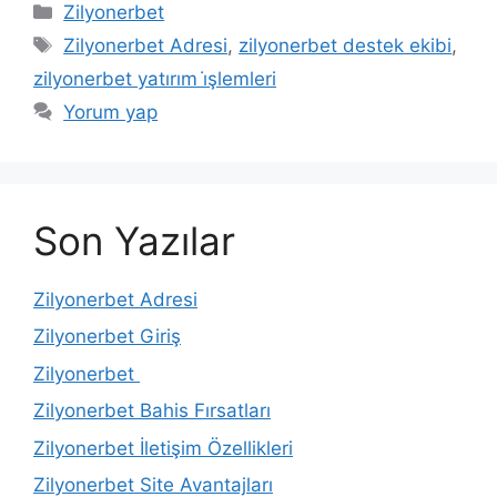
Kategoriler
Zilyonerbet
Etiketler
Zilyonerbet Adresi
,
zilyonerbet destek ekibi
,
zilyonerbet yatırım i̇şlemleri
Yorum yap
Son Yazılar
Zilyonerbet Adresi
Zilyonerbet Giriş
Zilyonerbet
Zilyonerbet Bahis Fırsatları
Zilyonerbet İletişim Özellikleri
Zilyonerbet Site Avantajları