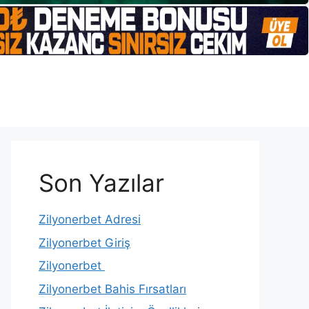
Son Yazılar
Zilyonerbet Adresi
Zilyonerbet Giriş
Zilyonerbet
Zilyonerbet Bahis Fırsatları