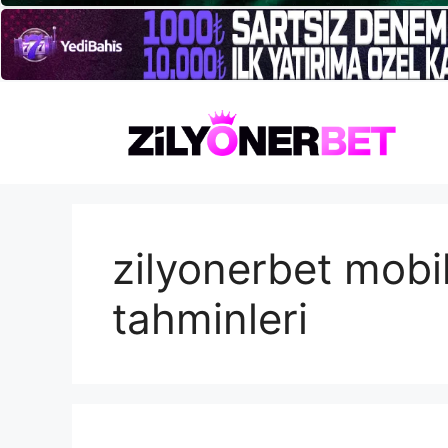
İçeriğe
atla
zilyonerbet mobil
tahminleri