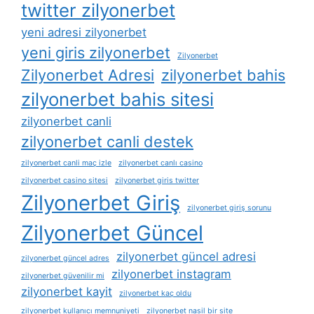
twitter zilyonerbet
yeni adresi zilyonerbet
yeni giris zilyonerbet
Zilyonerbet
Zilyonerbet Adresi
zilyonerbet bahis
zilyonerbet bahis sitesi
zilyonerbet canli
zilyonerbet canli destek
zilyonerbet canli maç izle
zilyonerbet canlı casino
zilyonerbet casino sitesi
zilyonerbet giris twitter
Zilyonerbet Giriş
zilyonerbet giriş sorunu
Zilyonerbet Güncel
zilyonerbet güncel adresi
zilyonerbet güncel adres
zilyonerbet instagram
zilyonerbet güvenilir mi
zilyonerbet kayit
zilyonerbet kaç oldu
zilyonerbet kullanıcı memnuniyeti
zilyonerbet nasil bir site