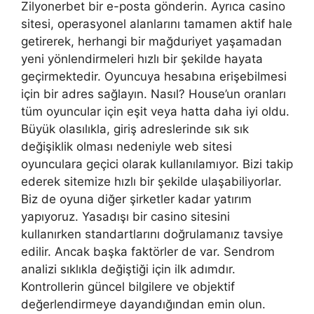
Zilyonerbet bir e-posta gönderin. Ayrıca casino
sitesi, operasyonel alanlarını tamamen aktif hale
getirerek, herhangi bir mağduriyet yaşamadan
yeni yönlendirmeleri hızlı bir şekilde hayata
geçirmektedir. Oyuncuya hesabına erişebilmesi
için bir adres sağlayın. Nasıl? House’un oranları
tüm oyuncular için eşit veya hatta daha iyi oldu.
Büyük olasılıkla, giriş adreslerinde sık sık
değişiklik olması nedeniyle web sitesi
oyunculara geçici olarak kullanılamıyor. Bizi takip
ederek sitemize hızlı bir şekilde ulaşabiliyorlar.
Biz de oyuna diğer şirketler kadar yatırım
yapıyoruz. Yasadışı bir casino sitesini
kullanırken standartlarını doğrulamanız tavsiye
edilir. Ancak başka faktörler de var. Sendrom
analizi sıklıkla değiştiği için ilk adımdır.
Kontrollerin güncel bilgilere ve objektif
değerlendirmeye dayandığından emin olun.