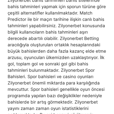
Zilyonerbet bahis tahminleri bahis sitelerinde
bahis tahminleri yapmak için sporun türüne göre
çeşitli alternatifler kullanılmaktadır. Match
Predictor ile bir maçın tarihine ilişkin canlı bahis
tahminleri yapabilirsiniz. Zilyonerbet konusunda
bilgili kullanıcıların bahis tahminleri aşırı
derecede abartılı olabilir. Zilyonerbet Betting
aracılığıyla oluşturulan ortaklık hesaplarındaki
büyük bahislerden daha fazla kazanç elde etme
arzusu, oyuncuları ülkemizden uzaklaştırıyor. İlk
gol, toplam gol ve sonraki gol gibi bahis
tahminleri bulunmaktadır. Zilyonerbet Spor
Bahisleri. Spor bahisleri ve casino oyunları
Zilyonerbet önemli miktarda para karşılığında
mevcuttur. Spor bahisleri genellikle oyun öncesi
programda yapılan bazı değişiklikler nedeniyle
bahislerde bir artış görmektedir. Zilyonerbet
yayını zaman zaman oyun istatistiklerini