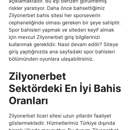
açıklamaktadır. Bu eşi benzeri görülmemiş
riskler yaratıyor. Daha önce bahsettiğimiz
Zilyonerbet bahis sitesi her sporseverin
cephaneliğinde olması gereken bir şeye sahiptir.
Spor bahisleri yapmak ve siteden keyif almak
için mevcut Zilyonerbet giriş bilgilerinizi
kullanmak gereklidir. Nasıl devam edilir? Siteye
giriş yaptığınızda ana sayfadaki spor bahisleri
bölümünden oyunlara ulaşabilirsiniz.
Zilyonerbet
Sektördeki En İyi Bahis
Oranları
Zilyonerbet ticari sitesi uzun yıllardır faaliyet
göstermektedir. Hizmetlerimiz Türkiye dışında