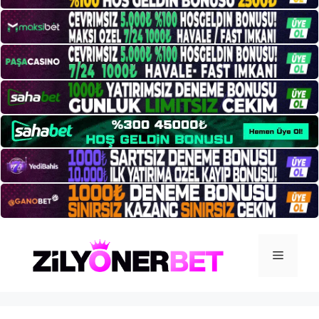
İçeriğe
atla
Menü