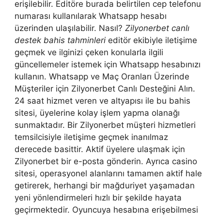
erişilebilir. Editöre burada belirtilen cep telefonu
numarası kullanılarak Whatsapp hesabı
üzerinden ulaşılabilir. Nasıl?
Zilyonerbet canlı
destek bahis tahminleri
editör ekibiyle iletişime
geçmek ve ilginizi çeken konularla ilgili
güncellemeler istemek için Whatsapp hesabınızı
kullanın. Whatsapp ve Maç Oranları Üzerinde
Müşteriler için Zilyonerbet Canlı Desteğini Alın.
24 saat hizmet veren ve altyapısı ile bu bahis
sitesi, üyelerine kolay işlem yapma olanağı
sunmaktadır. Bir Zilyonerbet müşteri hizmetleri
temsilcisiyle iletişime geçmek inanılmaz
derecede basittir. Aktif üyelere ulaşmak için
Zilyonerbet bir e-posta gönderin. Ayrıca casino
sitesi, operasyonel alanlarını tamamen aktif hale
getirerek, herhangi bir mağduriyet yaşamadan
yeni yönlendirmeleri hızlı bir şekilde hayata
geçirmektedir. Oyuncuya hesabına erişebilmesi