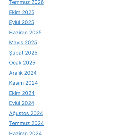
Temmuz 2026
Ekim 2025
Eylül 2025
Haziran 2025
Mayıs 2025
Şubat 2025
Ocak 2025
Aralık 2024
Kasım 2024
Ekim 2024
Eylül 2024
Ağustos 2024
Temmuz 2024
Haziran 2024