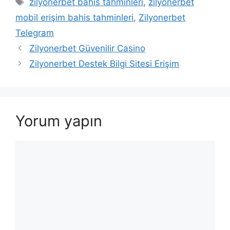
zilyonerbet bahis tahminleri
,
zilyonerbet
mobil erişim bahis tahminleri
,
Zilyonerbet
Telegram
Zilyonerbet Güvenilir Casino
Zilyonerbet Destek Bilgi Sitesi Erişim
Yorum yapın
Yorum