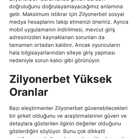
doğruluğunu doğrulayamayacağımız anlamına
gelir. Maksimum istikrar için Zilyonerbet sosyal
medya hesaplarını takip etmenizi öneririz. Ayrıca
mobil uygulamanın indirilmesi, mevcut giriş
adresinizden kaynaklanan sorunları da
tamamen ortadan kaldırır. Ancak oyuncuların
hala bilgisayarlarından siteye giriş yapması
nedeniyle sorun kalıcı gibi görünüyor.
Zilyonerbet Yüksek
Oranlar
Bazı eleştirmenler Zilyonerbet güvenebilecekleri
bir şirket olduğunu ve araştırmalarının güven ve
detaylara gösterilen ilginin değerler olduğunu
gösterdiğini söylüyor. Bunu çok dikkatli