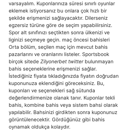
varsayalım. Kuponlarınıza süresi sınırlı oyunlar
eklemek istiyorsanız bu onlara çok hızlı bir
şekilde erişmenizi sağlayacaktır. Dilerseniz
egzersiz türüne göre de seçim yapabilirsiniz.
Spor alt sınıfınızı seçtikten sonra ülkenizi ve
liginizi seçmeye geçin. maç öncesi bahisleri
Orta bölüm, seçilen maç için mevcut bahis
pazarlarını ve oranlarını listeler. Sportsbook
birçok sitede
Zilyonerbet twitter
bulunmayan
bahis seçeneklerine erişmenizi sağlar.
İstediğiniz fiyata tıkladığınızda fiyatın doğrudan
kuponunuza eklendiğini göreceksiniz. Bu,
kuponları ve seçenekleri sağ sütunda
değerlendirmenize olanak tanır. Kuponlar tekli
bahis, kombine bahis veya sistem bahsi olarak
yapılabilir. Bahsinizi girdikten sonra kuponunuz
görüntülenecektir. Gördüğünüz gibi bahis
oynamak oldukça kolaydır.