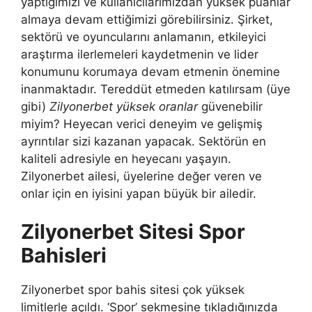
yaptığımızı ve kullanıcılarımızdan yüksek puanlar
almaya devam ettiğimizi görebilirsiniz. Şirket,
sektörü ve oyuncularını anlamanın, etkileyici
araştırma ilerlemeleri kaydetmenin ve lider
konumunu korumaya devam etmenin önemine
inanmaktadır. Tereddüt etmeden katılırsam (üye
gibi)
Zilyonerbet yüksek oranlar
güvenebilir
miyim? Heyecan verici deneyim ve gelişmiş
ayrıntılar sizi kazanan yapacak. Sektörün en
kaliteli adresiyle en heyecanı yaşayın.
Zilyonerbet ailesi, üyelerine değer veren ve
onlar için en iyisini yapan büyük bir ailedir.
Zilyonerbet Sitesi Spor
Bahisleri
Zilyonerbet spor bahis sitesi çok yüksek
limitlerle açıldı. ‘Spor’ sekmesine tıkladığınızda