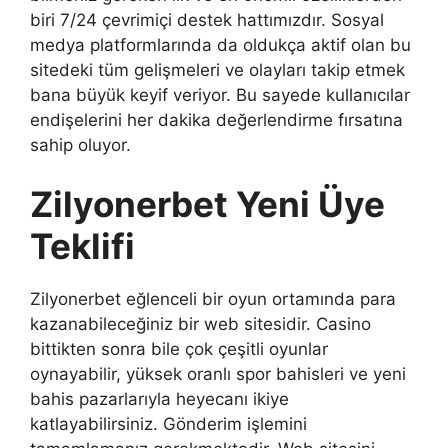
biri 7/24 çevrimiçi destek hattımızdır. Sosyal
medya platformlarında da oldukça aktif olan bu
sitedeki tüm gelişmeleri ve olayları takip etmek
bana büyük keyif veriyor. Bu sayede kullanıcılar
endişelerini her dakika değerlendirme fırsatına
sahip oluyor.
Zilyonerbet Yeni Üye
Teklifi
Zilyonerbet eğlenceli bir oyun ortamında para
kazanabileceğiniz bir web sitesidir. Casino
bittikten sonra bile çok çeşitli oyunlar
oynayabilir, yüksek oranlı spor bahisleri ve yeni
bahis pazarlarıyla heyecanı ikiye
katlayabilirsiniz. Gönderim işlemini