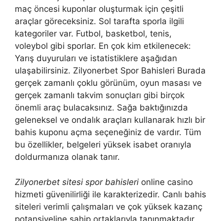
maç öncesi kuponlar oluşturmak için çeşitli
araçlar göreceksiniz. Sol tarafta sporla ilgili
kategoriler var. Futbol, basketbol, tenis,
voleybol gibi sporlar. En çok kim etkilenecek:
Yarış duyuruları ve istatistiklere aşağıdan
ulaşabilirsiniz. Zilyonerbet Spor Bahisleri Burada
gerçek zamanlı çoklu görünüm, oyun masası ve
gerçek zamanlı takvim sonuçları gibi birçok
önemli araç bulacaksınız. Sağa baktığınızda
geleneksel ve ondalık araçları kullanarak hızlı bir
bahis kuponu açma seçeneğiniz de vardır. Tüm
bu özellikler, belgeleri yüksek isabet oranıyla
doldurmanıza olanak tanır.
Zilyonerbet sitesi spor bahisleri
online casino
hizmeti güvenilirliği ile karakterizedir. Canlı bahis
siteleri verimli çalışmaları ve çok yüksek kazanç
potansiyeline sahip ortaklarıyla tanınmaktadır.