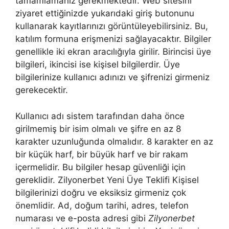
tamamlamanız gerekmektedir. Web sitesini
ziyaret ettiğinizde yukarıdaki giriş butonunu
kullanarak kayıtlarınızı görüntüleyebilirsiniz. Bu,
katılım formuna erişmenizi sağlayacaktır. Bilgiler
genellikle iki ekran aracılığıyla girilir. Birincisi üye
bilgileri, ikincisi ise kişisel bilgilerdir. Üye
bilgilerinize kullanıcı adınızı ve şifrenizi girmeniz
gerekecektir.
Kullanıcı adı sistem tarafından daha önce
girilmemiş bir isim olmalı ve şifre en az 8
karakter uzunluğunda olmalıdır. 8 karakter en az
bir küçük harf, bir büyük harf ve bir rakam
içermelidir. Bu bilgiler hesap güvenliği için
gereklidir. Zilyonerbet Yeni Üye Teklifi Kişisel
bilgilerinizi doğru ve eksiksiz girmeniz çok
önemlidir. Ad, doğum tarihi, adres, telefon
numarası ve e-posta adresi gibi
Zilyonerbet