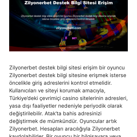
Zilyonerbet destek bilgi sitesi erişim bir oyuncu
Zilyonerbet destek bilgi sitesine erişmek isterse
öncelikle giriş adreslerini kontrol etmelidir.
Kullanıcıları ve siteyi korumak amacıyla,
Türkiye’deki çevrimiçi casino sitelerinin adresleri,
yasa dışı faaliyetler nedeniyle periyodik olarak
değiştirilebilir. Atak’ta bahis adresinizi
değiştirmek de mümkündür. Oyuncular artık
Zilyonerbet. Hesapları aracılığıyla Zilyonerbet
kaydolabilirler. Bir oyuncu bir bilgisayara veya