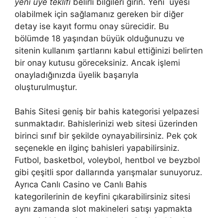
yeni üye teklifi
belirli bilgileri girin. Yeni üyesi
olabilmek için sağlamanız gereken bir diğer
detay ise kayıt formu onay sürecidir. Bu
bölümde 18 yaşından büyük olduğunuzu ve
sitenin kullanım şartlarını kabul ettiğinizi belirten
bir onay kutusu göreceksiniz. Ancak işlemi
onayladığınızda üyelik başarıyla
oluşturulmuştur.
Bahis Sitesi geniş bir bahis kategorisi yelpazesi
sunmaktadır. Bahislerinizi web sitesi üzerinden
birinci sınıf bir şekilde oynayabilirsiniz. Pek çok
seçenekle en ilginç bahisleri yapabilirsiniz.
Futbol, basketbol, voleybol, hentbol ve beyzbol
gibi çeşitli spor dallarında yarışmalar sunuyoruz.
Ayrıca Canlı Casino ve Canlı Bahis
kategorilerinin de keyfini çıkarabilirsiniz sitesi
aynı zamanda slot makineleri satışı yapmakta