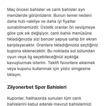
Maç öncesi bahisler ve canlı bahisler ayrı
menülerde görüntülenir. Bunun temel nedeni
daha hızlı nakliye ve daha iyi fiyatlar
sunabilmemizdir. Üstelik oranlar ön sevişmeye
göre çok sık değişiyor. canlı bahis menüsüne
tıkladığınızda sizi benzer yapıya sahip bir ekran
karşılayacaktır. Oranlara tıkladığınızda seçtiğiniz
kupona eklenecektir. Bu noktada sol sütundan
oyun veya lig seçebileceğinizi açıklığa
kavuşturmak isterim. Teklifi favorilere eklemek
veya kuponu kullanmak için yıldız simgesine
tıklayın.
Zilyonerbet Spor Bahisleri
Kuponlar, halihazırda sunulan tüm canlı
bahislerini kabul ederek mevcut bahislerinizi