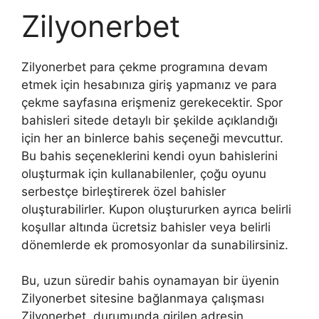
Zilyonerbet
Zilyonerbet para çekme programına devam
etmek için hesabınıza giriş yapmanız ve para
çekme sayfasına erişmeniz gerekecektir. Spor
bahisleri sitede detaylı bir şekilde açıklandığı
için her an binlerce bahis seçeneği mevcuttur.
Bu bahis seçeneklerini kendi oyun bahislerini
oluşturmak için kullanabilenler, çoğu oyunu
serbestçe birleştirerek özel bahisler
oluşturabilirler. Kupon oluştururken ayrıca belirli
koşullar altında ücretsiz bahisler veya belirli
dönemlerde ek promosyonlar da sunabilirsiniz.
Bu, uzun süredir bahis oynamayan bir üyenin
Zilyonerbet sitesine bağlanmaya çalışması
Zilyonerbet durumunda girilen adresin